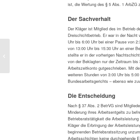
ist, die Wertung des § 5 Abs. 1 ArbZG 
Der Sachverhalt
Der Kläger ist Mitglied des im Betrieb d
Dreischichtbetrieb. Er war in der Nacht 
Uhr bis 6:00 Uhr bei einer Pause von 2:
von 13:00 Uhr bis 15:30 Uhr an einer Bet
BAG: Fristlose Kündigung eines
stellte er in der vorherigen Nachtschic
LKW-Fahrers wegen Drogenkonsums
von der Beklagten nur der Zeitraum bis
Arbeitszeitkonto gutgeschrieben. Mit de
weiteren Stunden von 3:00 Uhr bis 5:00
Bundesarbeitsgerichts – ebenso wie zuv
Die Entscheidung
Nach § 37 Abs. 2 BetrVG sind Mitglieder
Minderung ihres Arbeitsentgelts zu befre
Betriebsratstätigkeit die Arbeitsleist
Kläger die Erbringung der Arbeitsleistu
beginnenden Betriebsratssitzung unzumu
Arbeitsschichten keine durchgehende Er