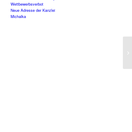
Wettbewerbsverbot
Neue Adresse der Kanzlei
Michalka
BA
Be
de