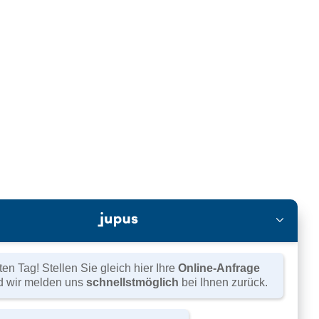
position gegenüber dem Unternehmen in
sonalabbau im Unternehmen
triebsrat
riebsratsarbeit. Folgende
en Tag! Stellen Sie gleich hier Ihre
Online-Anfrage
d wir melden uns
schnellstmöglich
bei Ihnen zurück.