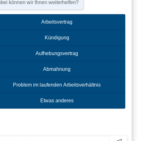
bei können wir Ihnen weiterhelfen?
Arbeitsvertrag
Kündigung
Aufhebungsvertrag
 …
e (Verlag Vahlen).
Mehr …
Abmahnung
Problem im laufenden Arbeitsverhältnis
hema.” (Betriebsrat intern – Ausgabe
Etwas anderes
triebsrat Intern Sonderausgabe