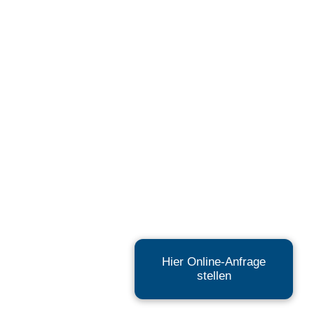
Hier Online-Anfrage
hutzerklärung
Impressum
stellen
e weitergegeben. Ihre Einwilligung ist freiwillig, für die Nutzung unserer